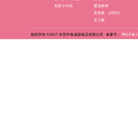
客家小年糕
蜜滋麻糬
蛋黄酥
沙琪玛
芝士酥
版权所有 ©2017 东莞市食滋源食品有限公司 备案号：
粤ICP备17