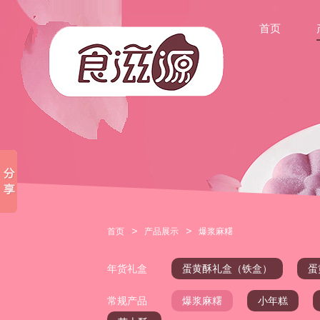
首页
>
>
首页
产品展示
爆浆麻糬
年货礼盒
蛋黄酥礼盒（铁盒）
蛋
常规产品
爆浆麻糬
小年糕