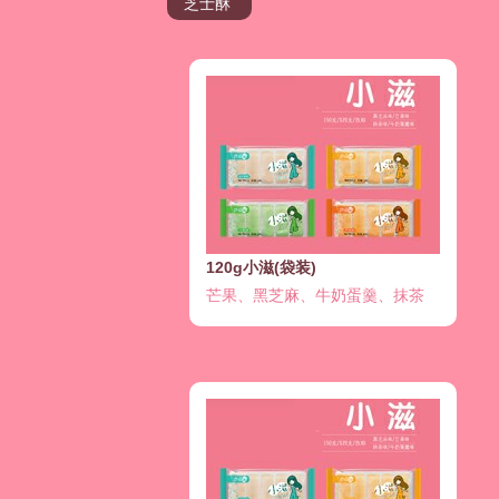
芝士酥
120g小滋(袋装)
芒果、黑芝麻、牛奶蛋羹、抹茶