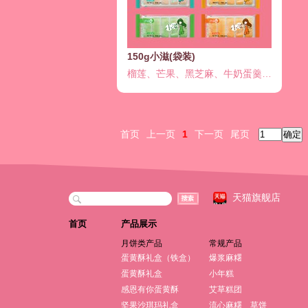
150g小滋(袋装)
榴莲、芒果、黑芝麻、牛奶蛋羹、抹茶
首页
上一页
1
下一页
尾页
天猫旗舰店
首页
产品展示
月饼类产品
常规产品
蛋黄酥礼盒（铁盒）
爆浆麻糬
蛋黄酥礼盒
小年糕
感恩有你蛋黄酥
艾草糕团
坚果沙琪玛礼盒
流心麻糬
草饼